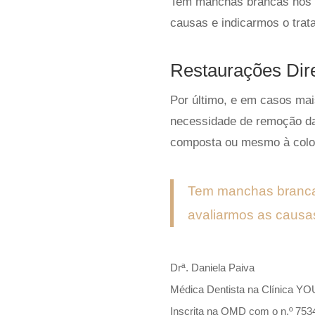
Tem manchas brancas nos
causas e indicarmos o tra
Restaurações Dir
Por último, e em casos ma
necessidade de remoção d
composta ou mesmo à col
Tem manchas branc
avaliarmos as causa
Drª. Daniela Paiva
Médica Dentista na Clínica YO
Inscrita na OMD com o n.º 753