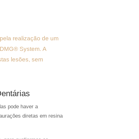
pela realização de um
con DMG® System.
A
stas lesões, sem
entárias
das pode haver a
taurações diretas em resina