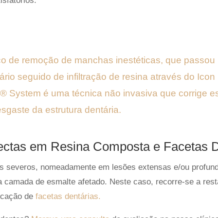
isfatórios.
ico de remoção de manchas inestéticas, que passou 
rio seguido de infiltração de resina através do I
® System é uma técnica não invasiva que corrige e
sgaste da estrutura dentária.
ectas em Resina Composta e Facetas D
is severos, nomeadamente em lesões extensas e/ou profun
a camada de esmalte afetado.
Neste caso, recorre-se a res
ocação de
facetas dentárias.