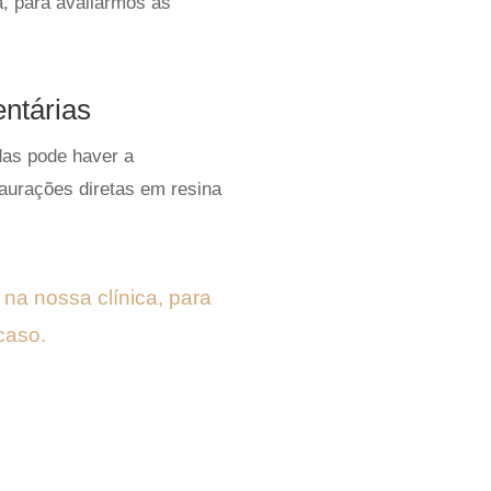
a, para avaliarmos as
ntárias
das pode haver a
taurações diretas em resina
na nossa clínica, para
caso.