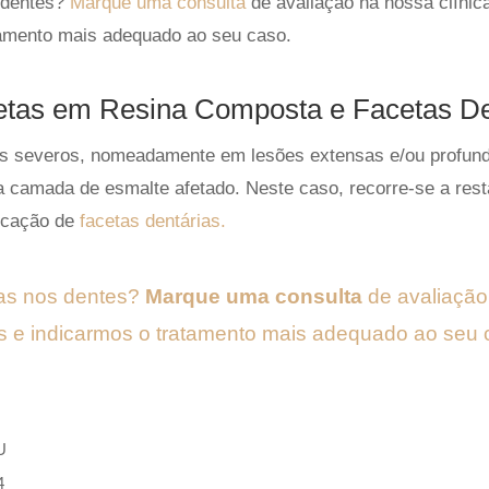
 dentes?
Marque uma consulta
de avaliação na nossa clínic
tamento mais adequado ao seu caso.
etas em Resina Composta e Facetas De
is severos, nomeadamente em lesões extensas e/ou profun
a camada de esmalte afetado.
Neste caso, recorre-se a res
ocação de
facetas dentárias.
as nos dentes?
Marque uma consulta
de avaliação 
s e indicarmos o tratamento mais adequado ao seu 
U
4