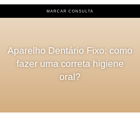
MARCAR CONSULTA
Aparelho Dentário Fixo: como
fazer uma correta higiene
oral?