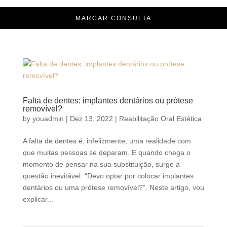
MARCAR CONSULTA
Falta de dentes: implantes dentários ou prótese
removível?
by
youadmin
|
Dez 13, 2022
|
Reabilitação Oral Estética
A falta de dentes é, infelizmente, uma realidade com
que muitas pessoas se deparam. E quando chega o
momento de pensar na sua substituição, surge a
questão inevitável: “Devo optar por colocar implantes
dentários ou uma prótese removível?”. Neste artigo, vou
explicar...