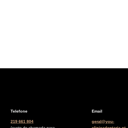
Telefone
Email
219 661 804
geral@you-
(custo de chamada para
clinicadentaria.pt