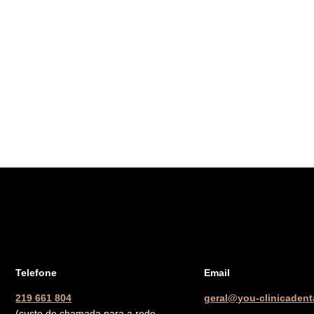
Telefone
Email
219 661 804
geral@you-clinicadenta
(custo de chamada para a rede