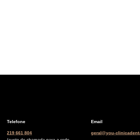
Telefone
Email
219 661 804
geral@you-clinicadenta
(custo de chamada para a rede