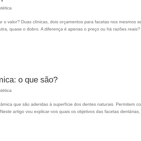
tética
r o valor? Duas clínicas, dois orçamentos para facetas nos mesmos s
utra, quase o dobro. A diferença é apenas o preço ou há razões reais?
mica: o que são?
tética
râmica que são aderidas à superfície dos dentes naturais. Permitem cor
Neste artigo vou explicar-vos quais os objetivos das facetas dentárias