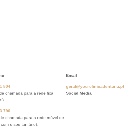
ne
Email
1 804
geral@you-clinicadentaria.pt
 de chamada para a rede fixa
Social Media
l).
3 790
 de chamada para a rede móvel de
com o seu tarifário).